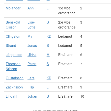
Molander
Ann
L
1:e vice
2
ordförande
Bensköld
Lise-
S
2:e vice
3
Olsson
Lotte
ordförande
Clingston
My
KD
Ledamot
4
Strand
Jonas
S
Ledamot
5
Jörgensen
Ulrika
M
Ersättare
6
Thorsson
Patrik
S
Ersättare
7
Nilsson
Gustafsson
Lars
KD
Ersättare
8
Zackrisson
Filip
L
Ersättare
9
Lindahl
Johan
S
Ersättare
10
Senast uppdaterad: 2026-08-07 02:00