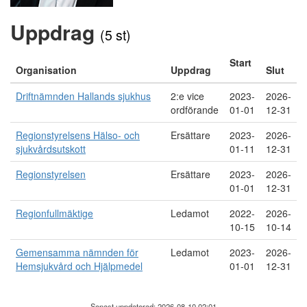
Uppdrag
(5 st)
Start
Organisation
Uppdrag
Slut
Driftnämnden Hallands sjukhus
2:e vice
2023-
2026-
ordförande
01-01
12-31
Regionstyrelsens Hälso- och
Ersättare
2023-
2026-
sjukvårdsutskott
01-11
12-31
Regionstyrelsen
Ersättare
2023-
2026-
01-01
12-31
Regionfullmäktige
Ledamot
2022-
2026-
10-15
10-14
Gemensamma nämnden för
Ledamot
2023-
2026-
Hemsjukvård och Hjälpmedel
01-01
12-31
Senast uppdaterad: 2026-08-10 02:01