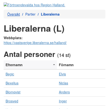
Översikt
Partier
Liberalerna
Liberalerna (L)
Webbplats:
https://vastsverige.liberalerna.se/halland/
Antal personer
(14 st)
Efternamn
Förnamn
Begic
Elvis
Bexelius
Niclas
Blomqvist
Anders
Brosved
Inger