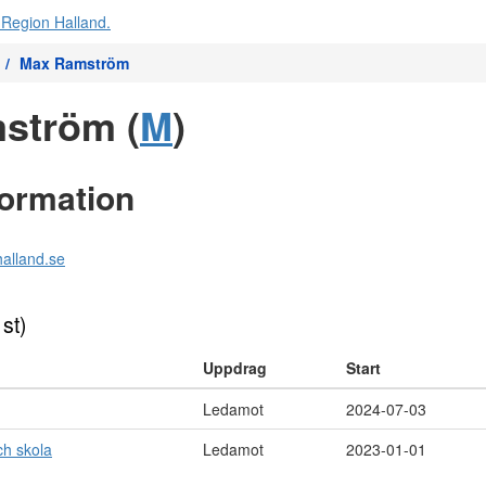
Max Ramström
ström (
M
)
formation
alland.se
 st)
Uppdrag
Start
Ledamot
2024-07-03
ch skola
Ledamot
2023-01-01