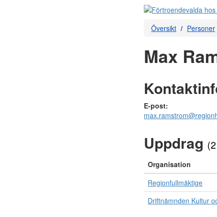
Översikt
Personer
Max Ram
Kontaktin
E-post:
max.ramstrom@regionh
Uppdrag
(2
Organisation
Regionfullmäktige
Driftnämnden Kultur o