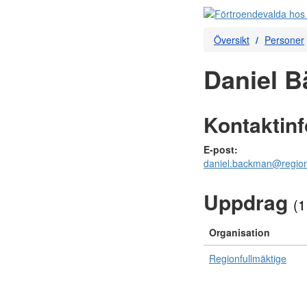
Översikt
Personer
Daniel B
Kontaktin
E-post:
daniel.backman@region
Uppdrag
(1
Organisation
Regionfullmäktige