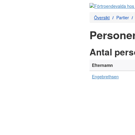
Översikt
Partier
Personer
Antal per
Efternamn
Engebrethsen