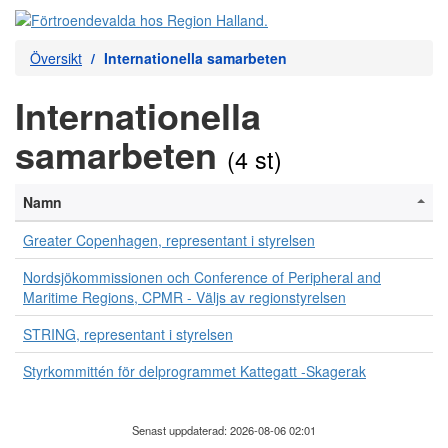
Översikt
Internationella samarbeten
Internationella
samarbeten
(4 st)
Namn
Greater Copenhagen, representant i styrelsen
Nordsjökommissionen och Conference of Peripheral and
Maritime Regions, CPMR - Väljs av regionstyrelsen
STRING, representant i styrelsen
Styrkommittén för delprogrammet Kattegatt -Skagerak
Senast uppdaterad: 2026-08-06 02:01